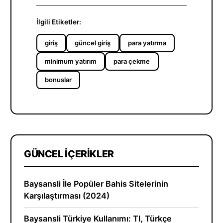
İlgili Etiketler:
giriş
güncel giriş
para yatırma
minimum yatırım
para çekme
bonuslar
GÜNCEL İÇERIKLER
Baysansli İle Popüler Bahis Sitelerinin
Karşılaştırması (2024)
Baysansli Türkiye Kullanımı: Tl, Türkçe