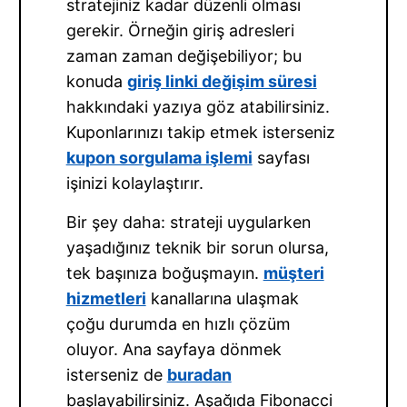
stratejiniz kadar düzenli olması
gerekir. Örneğin giriş adresleri
zaman zaman değişebiliyor; bu
konuda
giriş linki değişim süresi
hakkındaki yazıya göz atabilirsiniz.
Kuponlarınızı takip etmek isterseniz
kupon sorgulama işlemi
sayfası
işinizi kolaylaştırır.
Bir şey daha: strateji uygularken
yaşadığınız teknik bir sorun olursa,
tek başınıza boğuşmayın.
müşteri
hizmetleri
kanallarına ulaşmak
çoğu durumda en hızlı çözüm
oluyor. Ana sayfaya dönmek
isterseniz de
buradan
başlayabilirsiniz. Aşağıda Fibonacci