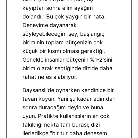
kayıptan sonra elim ayağım
dolandı." Bu çok yaygın bir hata.
Deneyime dayanarak
söyleyebileceğim şey, başlangıç
biriminin toplam bütçenizin çok
küçük bir kısmı olması gerektiği.
Genelde insanlar bütçenin %1-2'sini
birim olarak seçtiğinde dizide daha
rahat nefes alabiliyor.
Baysansli'de oynarken kendinize bir
tavan koyun. Yani şu kadar adımdan
sonra duracağım deyin ve buna
uyun. Pratikte kullanıcıların en çok
takıldığı nokta tam burası; dizi
ilerledikçe "bir tur daha denesem