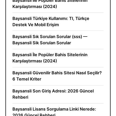
Baysansli İle Popüler Bahis Sitelerinin
Karşılaştırması (2024)
Baysansli Türkiye Kullanımı: Tl, Türkçe
Destek Ve Mobil Erişim
Baysansli Sık Sorulan Sorular (sss) —
Baysansli Sik Sorulan Sorular
Baysansli İle Popüler Bahis Sitelerinin
Karşılaştırması (2024)
Baysansli Güvenilir Bahis Sitesi Nasıl Seçilir?
6 Temel Kriter
Baysansli Son Giriş Adresi: 2026 Güncel
Rehberi
Baysansli Lisans Sorgulama Linki Nerede:
2026 Güncel Rehberi