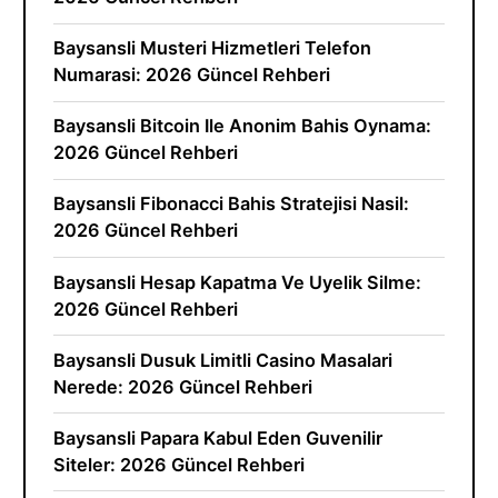
Baysansli Musteri Hizmetleri Telefon
Numarasi: 2026 Güncel Rehberi
Baysansli Bitcoin Ile Anonim Bahis Oynama:
2026 Güncel Rehberi
Baysansli Fibonacci Bahis Stratejisi Nasil:
2026 Güncel Rehberi
Baysansli Hesap Kapatma Ve Uyelik Silme:
2026 Güncel Rehberi
Baysansli Dusuk Limitli Casino Masalari
Nerede: 2026 Güncel Rehberi
Baysansli Papara Kabul Eden Guvenilir
Siteler: 2026 Güncel Rehberi