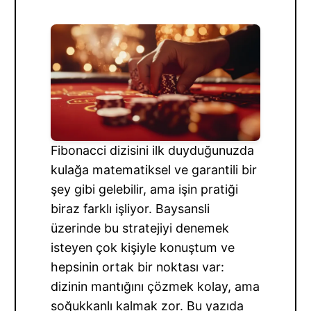
Fibonacci dizisini ilk duyduğunuzda
kulağa matematiksel ve garantili bir
şey gibi gelebilir, ama işin pratiği
biraz farklı işliyor. Baysansli
üzerinde bu stratejiyi denemek
isteyen çok kişiyle konuştum ve
hepsinin ortak bir noktası var:
dizinin mantığını çözmek kolay, ama
soğukkanlı kalmak zor. Bu yazıda