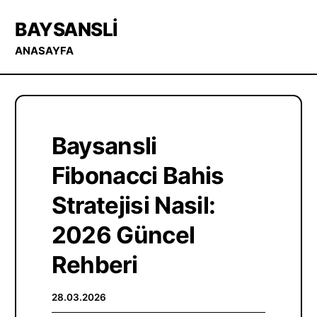
BAYSANSLI
ANASAYFA
Baysansli
Fibonacci Bahis
Stratejisi Nasil:
2026 Güncel
Rehberi
28.03.2026