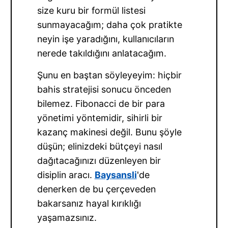
size kuru bir formül listesi
sunmayacağım; daha çok pratikte
neyin işe yaradığını, kullanıcıların
nerede takıldığını anlatacağım.
Şunu en baştan söyleyeyim: hiçbir
bahis stratejisi sonucu önceden
bilemez. Fibonacci de bir para
yönetimi yöntemidir, sihirli bir
kazanç makinesi değil. Bunu şöyle
düşün; elinizdeki bütçeyi nasıl
dağıtacağınızı düzenleyen bir
disiplin aracı.
Baysansli
'de
denerken de bu çerçeveden
bakarsanız hayal kırıklığı
yaşamazsınız.