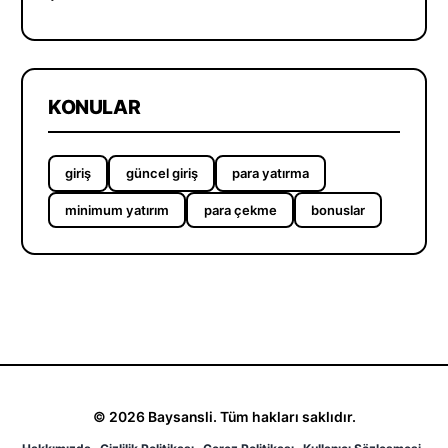
KONULAR
giriş
güncel giriş
para yatırma
minimum yatırım
para çekme
bonuslar
© 2026 Baysansli. Tüm hakları saklıdır.