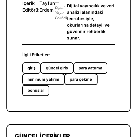
İçerik
Tayfun
—
Dijital yayıncılık ve veri
Dijital
Editörü:
Erdem
analizi alanındaki
Yayın
Editörü
tecrübesiyle,
okurlarına detaylı ve
güvenilir rehberlik
sunar.
İlgili Etiketler:
giriş
güncel giriş
para yatırma
minimum yatırım
para çekme
bonuslar
GÜNCEL İÇERIKLER