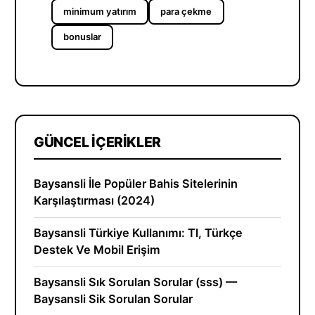
minimum yatırım
para çekme
bonuslar
GÜNCEL İÇERIKLER
Baysansli İle Popüler Bahis Sitelerinin
Karşılaştırması (2024)
Baysansli Türkiye Kullanımı: Tl, Türkçe
Destek Ve Mobil Erişim
Baysansli Sık Sorulan Sorular (sss) —
Baysansli Sik Sorulan Sorular