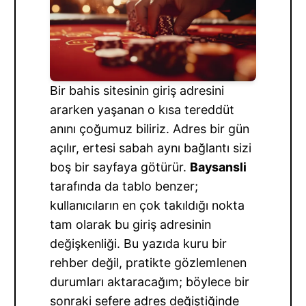
Bir bahis sitesinin giriş adresini
ararken yaşanan o kısa tereddüt
anını çoğumuz biliriz. Adres bir gün
açılır, ertesi sabah aynı bağlantı sizi
boş bir sayfaya götürür.
Baysansli
tarafında da tablo benzer;
kullanıcıların en çok takıldığı nokta
tam olarak bu giriş adresinin
değişkenliği. Bu yazıda kuru bir
rehber değil, pratikte gözlemlenen
durumları aktaracağım; böylece bir
sonraki sefere adres değiştiğinde