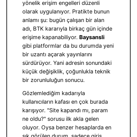
yönelik erişim engelleri düzenli
olarak uygulanıyor. Pratikte bunun
anlamı şu: bugün çalışan bir alan
adı, BTK kararıyla birkaç gün içinde
erişime kapanabiliyor.
Baysansli
gibi platformlar da bu durumda yeni
bir uzantı açarak yayınlarını
sürdürüyor. Yani adresin sonundaki
küçük değişiklik, çoğunlukla teknik
bir zorunluluğun sonucu.
Gözlemlediğim kadarıyla
kullanıcıların kafası en çok burada
karışıyor. "Site kapandı mı, param
ne oldu?" sorusu ilk akla gelen
oluyor. Oysa benzer hesaplarda en
sık görülen durum, sadece giriş