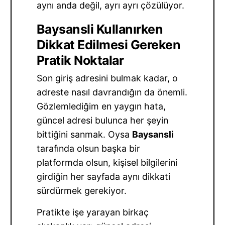
aynı anda değil, ayrı ayrı çözülüyor.
Baysansli Kullanırken
Dikkat Edilmesi Gereken
Pratik Noktalar
Son giriş adresini bulmak kadar, o
adreste nasıl davrandığın da önemli.
Gözlemlediğim en yaygın hata,
güncel adresi bulunca her şeyin
bittiğini sanmak. Oysa
Baysansli
tarafında olsun başka bir
platformda olsun, kişisel bilgilerini
girdiğin her sayfada aynı dikkati
sürdürmek gerekiyor.
Pratikte işe yarayan birkaç