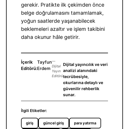
gerekir. Pratikte ilk çekimden önce
belge doğrulamasını tamamlamak,
yoğun saatlerde yaşanabilecek
beklemeleri azaltır ve işlem takibini
daha okunur hâle getirir.
İçerik
Tayfun
—
Dijital yayıncılık ve veri
Dijital
Editörü:
Erdem
analizi alanındaki
Yayın
Editörü
tecrübesiyle,
okurlarına detaylı ve
güvenilir rehberlik
sunar.
İlgili Etiketler:
giriş
güncel giriş
para yatırma