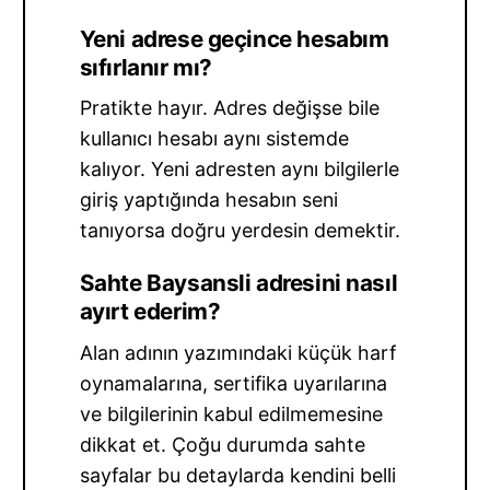
Yeni adrese geçince hesabım
sıfırlanır mı?
Pratikte hayır. Adres değişse bile
kullanıcı hesabı aynı sistemde
kalıyor. Yeni adresten aynı bilgilerle
giriş yaptığında hesabın seni
tanıyorsa doğru yerdesin demektir.
Sahte Baysansli adresini nasıl
ayırt ederim?
Alan adının yazımındaki küçük harf
oynamalarına, sertifika uyarılarına
ve bilgilerinin kabul edilmemesine
dikkat et. Çoğu durumda sahte
sayfalar bu detaylarda kendini belli