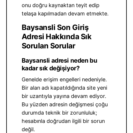
onu doğru kaynaktan teyit edip
telaşa kapılmadan devam etmekte.
Baysansli Son Giriş
Adresi Hakkında Sık
Sorulan Sorular
Baysansli adresi neden bu
kadar sık değişiyor?
Genelde erişim engelleri nedeniyle.
Bir alan adı kapatıldığında site yeni
bir uzantıyla yayına devam ediyor.
Bu yüzden adresin değişmesi çoğu
durumda teknik bir zorunluluk;
hesabınla doğrudan ilgili bir sorun
değil.