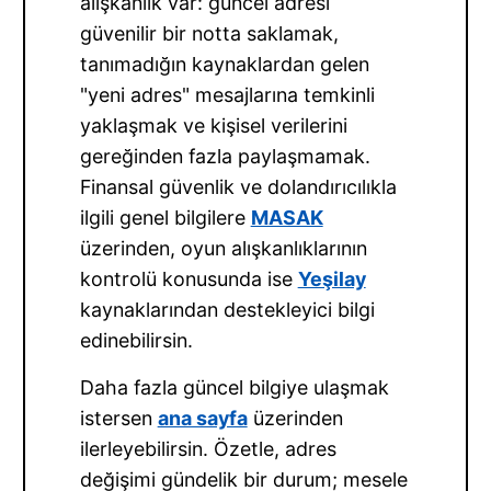
alışkanlık var: güncel adresi
güvenilir bir notta saklamak,
tanımadığın kaynaklardan gelen
"yeni adres" mesajlarına temkinli
yaklaşmak ve kişisel verilerini
gereğinden fazla paylaşmamak.
Finansal güvenlik ve dolandırıcılıkla
ilgili genel bilgilere
MASAK
üzerinden, oyun alışkanlıklarının
kontrolü konusunda ise
Yeşilay
kaynaklarından destekleyici bilgi
edinebilirsin.
Daha fazla güncel bilgiye ulaşmak
istersen
ana sayfa
üzerinden
ilerleyebilirsin. Özetle, adres
değişimi gündelik bir durum; mesele