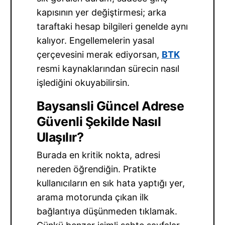
kapısının yer değiştirmesi; arka
taraftaki hesap bilgileri genelde aynı
kalıyor. Engellemelerin yasal
çerçevesini merak ediyorsan,
BTK
resmi kaynaklarından sürecin nasıl
işlediğini okuyabilirsin.
Baysansli Güncel Adrese
Güvenli Şekilde Nasıl
Ulaşılır?
Burada en kritik nokta, adresi
nereden öğrendiğin. Pratikte
kullanıcıların en sık hata yaptığı yer,
arama motorunda çıkan ilk
bağlantıya düşünmeden tıklamak.