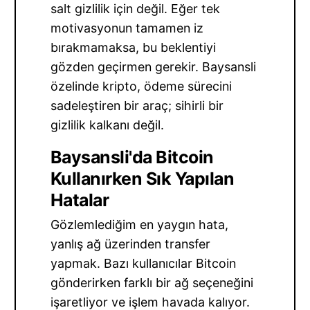
salt gizlilik için değil. Eğer tek
motivasyonun tamamen iz
bırakmamaksa, bu beklentiyi
gözden geçirmen gerekir. Baysansli
özelinde kripto, ödeme sürecini
sadeleştiren bir araç; sihirli bir
gizlilik kalkanı değil.
Baysansli'da Bitcoin
Kullanırken Sık Yapılan
Hatalar
Gözlemlediğim en yaygın hata,
yanlış ağ üzerinden transfer
yapmak. Bazı kullanıcılar Bitcoin
gönderirken farklı bir ağ seçeneğini
işaretliyor ve işlem havada kalıyor.