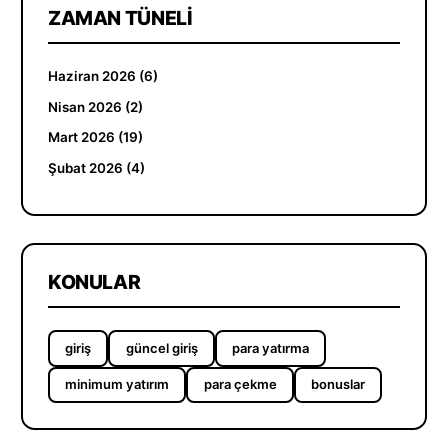
ZAMAN TÜNELI
Haziran 2026 (6)
Nisan 2026 (2)
Mart 2026 (19)
Şubat 2026 (4)
KONULAR
giriş
güncel giriş
para yatırma
minimum yatırım
para çekme
bonuslar