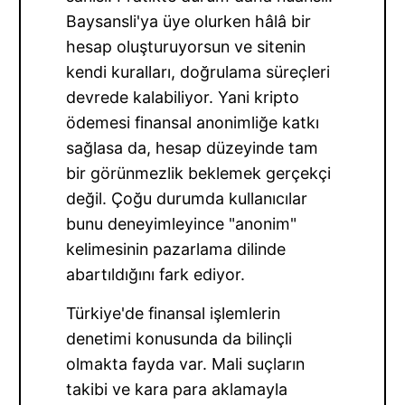
Baysansli'ya üye olurken hâlâ bir
hesap oluşturuyorsun ve sitenin
kendi kuralları, doğrulama süreçleri
devrede kalabiliyor. Yani kripto
ödemesi finansal anonimliğe katkı
sağlasa da, hesap düzeyinde tam
bir görünmezlik beklemek gerçekçi
değil. Çoğu durumda kullanıcılar
bunu deneyimleyince "anonim"
kelimesinin pazarlama dilinde
abartıldığını fark ediyor.
Türkiye'de finansal işlemlerin
denetimi konusunda da bilinçli
olmakta fayda var. Mali suçların
takibi ve kara para aklamayla