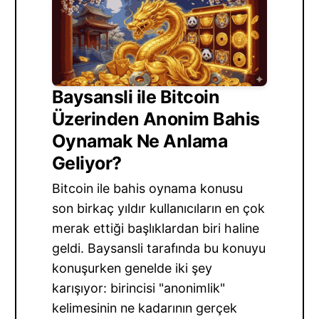
Baysansli ile Bitcoin
Üzerinden Anonim Bahis
Oynamak Ne Anlama
Geliyor?
Bitcoin ile bahis oynama konusu
son birkaç yıldır kullanıcıların en çok
merak ettiği başlıklardan biri haline
geldi. Baysansli tarafında bu konuyu
konuşurken genelde iki şey
karışıyor: birincisi "anonimlik"
kelimesinin ne kadarının gerçek