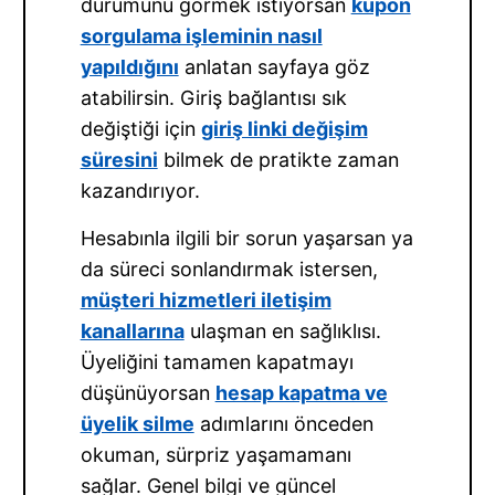
durumunu görmek istiyorsan
kupon
sorgulama işleminin nasıl
yapıldığını
anlatan sayfaya göz
atabilirsin. Giriş bağlantısı sık
değiştiği için
giriş linki değişim
süresini
bilmek de pratikte zaman
kazandırıyor.
Hesabınla ilgili bir sorun yaşarsan ya
da süreci sonlandırmak istersen,
müşteri hizmetleri iletişim
kanallarına
ulaşman en sağlıklısı.
Üyeliğini tamamen kapatmayı
düşünüyorsan
hesap kapatma ve
üyelik silme
adımlarını önceden
okuman, sürpriz yaşamamanı
sağlar. Genel bilgi ve güncel