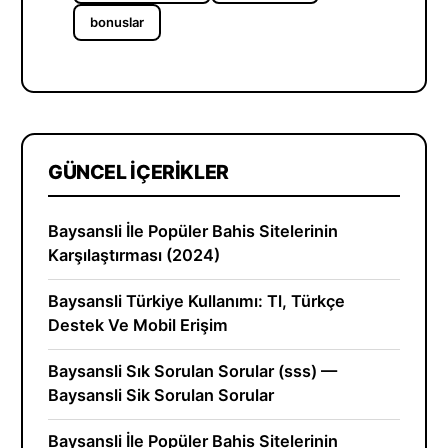
bonuslar
GÜNCEL İÇERIKLER
Baysansli İle Popüler Bahis Sitelerinin
Karşılaştırması (2024)
Baysansli Türkiye Kullanımı: Tl, Türkçe
Destek Ve Mobil Erişim
Baysansli Sık Sorulan Sorular (sss) —
Baysansli Sik Sorulan Sorular
Baysansli İle Popüler Bahis Sitelerinin