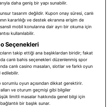
arıyla daha geniş bir yapı sunabilir.
unsur tasarım değildir. Kupon onay süresi, canlı
ın kararlılığı ve destek ekranına erişim de
ysansli mobil konularına dair ayrı bir okuma için
tısı kullanılabilir.
no Seçenekleri
ların takip ettiği ana başlıklardan biridir; fakat
rda canlı bahis seçenekleri düzenlenmiş spor
nda canlı casino masaları, slotlar ve farklı oyun
edilebilir.
ve sorumlu oyun açısından dikkat gerektirir.
ralları ve oturum geçmişi gibi bilgiler
şük limitli masalar hakkında genel bilgi için
 bağlantılı bir başlık sunar.