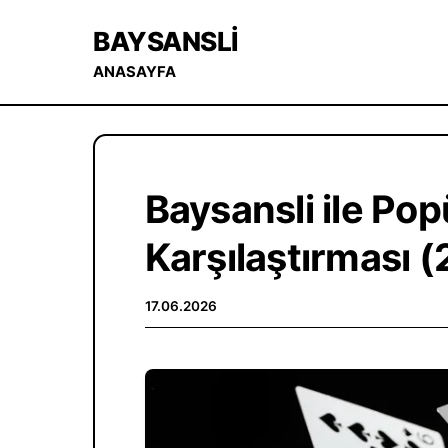
BAYSANSLI
ANASAYFA
Baysansli ile Pop
Karşılaştırması 
17.06.2026