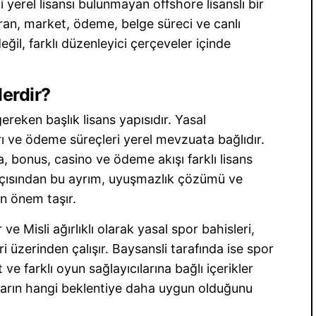
 yerel lisansı bulunmayan offshore lisanslı bir
oran, market, ödeme, belge süreci ve canlı
ğil, farklı düzenleyici çerçeveler içinde
lerdir?
ereken başlık lisans yapısıdır. Yasal
ı ve ödeme süreçleri yerel mevzuata bağlıdır.
 bonus, casino ve ödeme akışı farklı lisans
ı açısından bu ayrım, uyuşmazlık çözümü ve
n önem taşır.
ve Misli ağırlıklı olarak yasal spor bahisleri,
ri üzerinden çalışır. Baysansli tarafında ise spor
 ve farklı oyun sağlayıcılarına bağlı içerikler
mların hangi beklentiye daha uygun olduğunu