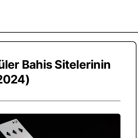
üler Bahis Sitelerinin
(2024)