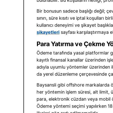
bulunabilir. Bu koşulların netliği, p
Bir bonusun sadece başlığı değil; çe
sınırı, süre kısıtı ve iptal koşulları b
kullanıcı deneyimi ve şikayet başlıkl
şikayetleri
sayfası karşılaştırmaya e
Para Yatırma ve Çekme Y
Ödeme tarafında yasal platformlar ge
kayıtlı finansal kanallar üzerinden i
adıyla uyumlu yöntemler üzerinden ile
da yerel düzenleme çerçevesinde çalı
Baysansli gibi offshore markalarda öd
her yöntemin işlem süresi, alt limit, üs
para, elektronik cüzdan veya mobil öd
Ödeme yöntemi seçimi yapılırken 18