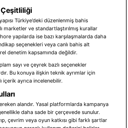
eşitliliği
yapısı Türkiye’deki düzenlenmiş bahis
lı marketler ve standartlaştırılmış kurallar
fshore yapılarda ise bazı karşılaşmalarda daha
andikap seçenekleri veya canlı bahis alt
yerel denetim kapsamında değildir.
plam sayı ve çeyrek bazlı seçenekler
ardır. Bu konuya ilişkin teknik ayrımlar için
ı içerik ayrıca incelenebilir.
lları
gereken alandır. Yasal platformlarda kampanya
e genellikle daha sade bir çerçevede sunulur.
p, çevrim veya oyun katkısı gibi farklı şartlar