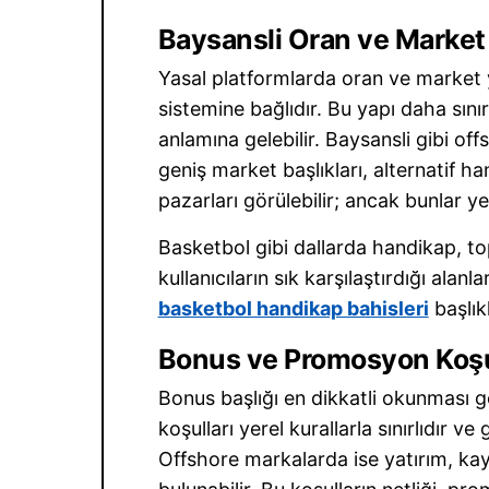
Baysansli Oran ve Market Ç
Yasal platformlarda oran ve market 
sistemine bağlıdır. Bu yapı daha sınır
anlamına gelebilir. Baysansli gibi of
geniş market başlıkları, alternatif h
pazarları görülebilir; ancak bunlar 
Basketbol gibi dallarda handikap, to
kullanıcıların sık karşılaştırdığı alanl
basketbol handikap bahisleri
başlıkl
Bonus ve Promosyon Koşu
Bonus başlığı en dikkatli okunması 
koşulları yerel kurallarla sınırlıdır v
Offshore markalarda ise yatırım, kayı