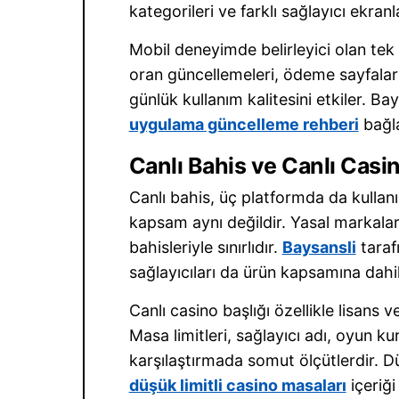
kategorileri ve farklı sağlayıcı ekranl
Mobil deneyimde belirleyici olan tek 
oran güncellemeleri, ödeme sayfaların
günlük kullanım kalitesini etkiler. Ba
uygulama güncelleme rehberi
bağlan
Canlı Bahis ve Canlı Casi
Canlı bahis, üç platformda da kullanıcı
kapsam aynı değildir. Yasal markala
bahisleriyle sınırlıdır.
Baysansli
tarafı
sağlayıcıları da ürün kapsamına dahil 
Canlı casino başlığı özellikle lisans 
Masa limitleri, sağlayıcı adı, oyun ku
karşılaştırmada somut ölçütlerdir. Dü
düşük limitli casino masaları
içeriği