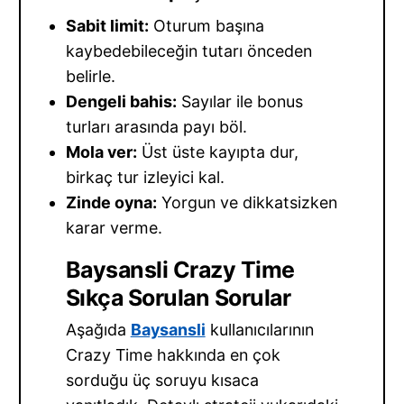
Sabit limit:
Oturum başına
kaybedebileceğin tutarı önceden
belirle.
Dengeli bahis:
Sayılar ile bonus
turları arasında payı böl.
Mola ver:
Üst üste kayıpta dur,
birkaç tur izleyici kal.
Zinde oyna:
Yorgun ve dikkatsizken
karar verme.
Baysansli Crazy Time
Sıkça Sorulan Sorular
Aşağıda
Baysansli
kullanıcılarının
Crazy Time hakkında en çok
sorduğu üç soruyu kısaca