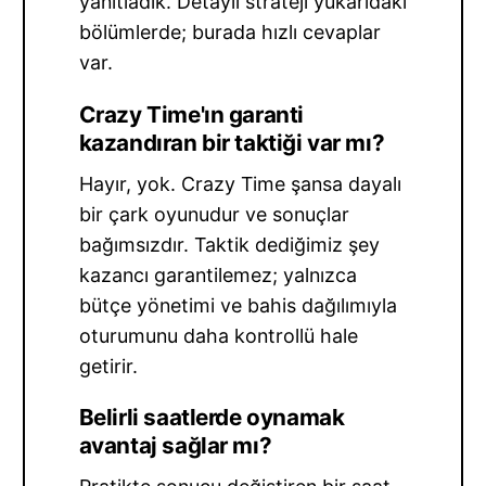
yanıtladık. Detaylı strateji yukarıdaki
bölümlerde; burada hızlı cevaplar
var.
Crazy Time'ın garanti
kazandıran bir taktiği var mı?
Hayır, yok. Crazy Time şansa dayalı
bir çark oyunudur ve sonuçlar
bağımsızdır. Taktik dediğimiz şey
kazancı garantilemez; yalnızca
bütçe yönetimi ve bahis dağılımıyla
oturumunu daha kontrollü hale
getirir.
Belirli saatlerde oynamak
avantaj sağlar mı?