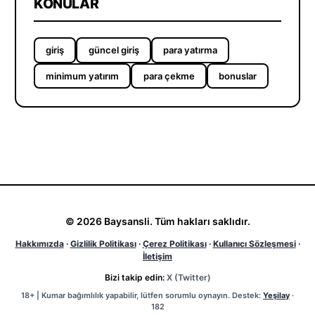
KONULAR
giriş
güncel giriş
para yatırma
minimum yatırım
para çekme
bonuslar
© 2026 Baysansli. Tüm hakları saklıdır.
Hakkımızda
·
Gizlilik Politikası
·
Çerez Politikası
·
Kullanıcı Sözleşmesi
·
İletişim
Bizi takip edin:
X (Twitter)
18+ | Kumar bağımlılık yapabilir, lütfen sorumlu oynayın. Destek:
Yeşilay
·
182