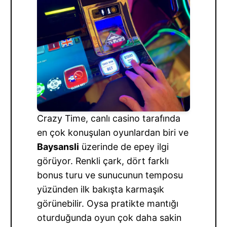
Crazy Time, canlı casino tarafında
en çok konuşulan oyunlardan biri ve
Baysansli
üzerinde de epey ilgi
görüyor. Renkli çark, dört farklı
bonus turu ve sunucunun temposu
yüzünden ilk bakışta karmaşık
görünebilir. Oysa pratikte mantığı
oturduğunda oyun çok daha sakin