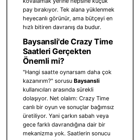
kovalamak yerine hepsine küçük
pay bırakıyor. Tek alana yüklenmek
heyecanlı görünür, ama bütçeyi en
hızlı bitiren davranış da budur.
Baysansli'de Crazy Time
Saatleri Gerçekten
Önemli mi?
"Hangi saatte oynarsam daha çok
kazanırım?" sorusu
Baysansli
kullanıcıları arasında sürekli
dolaşıyor. Net olalım: Crazy Time
canlı bir oyun ve sonuçlar bağımsız
üretiliyor. Yani çarkın sabah veya
gece farklı davrandığına dair bir
mekanizma yok. Saatlerin sonucu