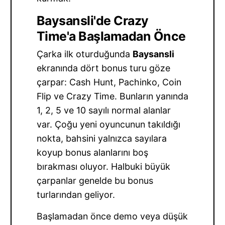
Baysansli'de Crazy
Time'a Başlamadan Önce
Çarka ilk oturduğunda
Baysansli
ekranında dört bonus turu göze
çarpar: Cash Hunt, Pachinko, Coin
Flip ve Crazy Time. Bunların yanında
1, 2, 5 ve 10 sayılı normal alanlar
var. Çoğu yeni oyuncunun takıldığı
nokta, bahsini yalnızca sayılara
koyup bonus alanlarını boş
bırakması oluyor. Halbuki büyük
çarpanlar genelde bu bonus
turlarından geliyor.
Başlamadan önce demo veya düşük