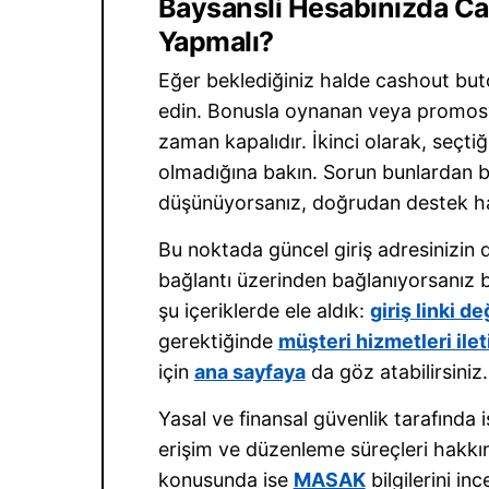
Baysansli Hesabınızda C
Yapmalı?
Eğer beklediğiniz halde cashout but
edin. Bonusla oynanan veya promos
zaman kapalıdır. İkinci olarak, seçt
olmadığına bakın. Sorun bunlardan bi
düşünüyorsanız, doğrudan destek hat
Bu noktada güncel giriş adresinizin 
bağlantı üzerinden bağlanıyorsanız baz
şu içeriklerde ele aldık:
giriş linki d
gerektiğinde
müşteri hizmetleri ilet
için
ana sayfaya
da göz atabilirsiniz.
Yasal ve finansal güvenlik tarafında i
erişim ve düzenleme süreçleri hakk
konusunda ise
MASAK
bilgilerini in