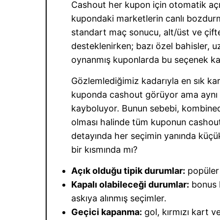
Cashout her kupon için otomatik açı
kupondaki marketlerin canlı bozdur
standart maç sonucu, alt/üst ve çif
desteklenirken; bazı özel bahisler,
oynanmış kuponlarda bu seçenek kapa
Gözlemlediğimiz kadarıyla en sık karş
kuponda cashout görüyor ama aynı 
kayboluyor. Bunun sebebi, kombinede
olması halinde tüm kuponun cashout 
detayında her seçimin yanında küçü
bir kısmında mı?
Açık olduğu tipik durumlar:
popüler 
Kapalı olabileceği durumlar:
bonus k
askıya alınmış seçimler.
Geçici kapanma:
gol, kırmızı kart v