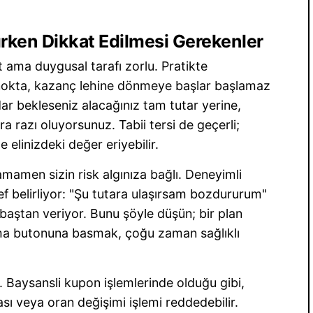
ırken Dikkat Edilmesi Gerekenler
ama duygusal tarafı zorlu. Pratikte
 nokta, kazanç lehine dönmeye başlar başlamaz
bekleseniz alacağınız tam tutar yerine,
 razı oluyorsunuz. Tabii tersi de geçerli;
elinizdeki değer eriyebilir.
mamen sizin risk algınıza bağlı. Deneyimli
ef belirliyor: "Şu tutara ulaşırsam bozdururum"
baştan veriyor. Bunu şöyle düşün; bir plan
ma butonuna basmak, çoğu zaman sağlıklı
. Baysansli kupon işlemlerinde olduğu gibi,
ı veya oran değişimi işlemi reddedebilir.