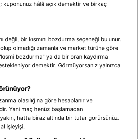
; kuponunuz hâlâ açık demektir ve birkaç
 değil, bir kısmını bozdurma seçeneği bulunur.
if olup olmadığı zamanla ve market türüne göre
 "kısmi bozdurma" ya da bir oran kaydırma
estekleniyor demektir. Görmüyorsanız yalnızca
Görünüyor?
zanma olasılığına göre hesaplanır ve
ldir. Yani maç henüz başlamadan
akın, hatta biraz altında bir tutar görürsünüz.
 işleyişi.