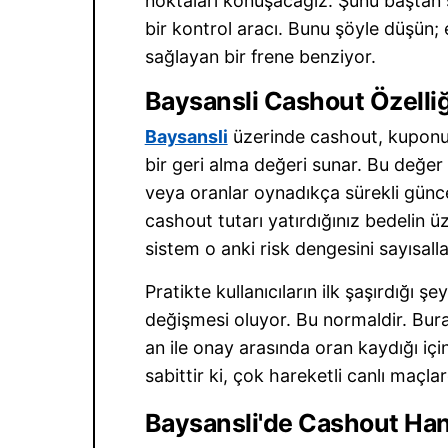
noktaları konuşacağız. Şunu baştan s
bir kontrol aracı. Bunu şöyle düşün;
sağlayan bir frene benziyor.
Baysansli Cashout Özelliği
Baysansli
üzerinde cashout, kuponun
bir geri alma değeri sunar. Bu değer 
veya oranlar oynadıkça sürekli günce
cashout tutarı yatırdığınız bedelin üz
sistem o anki risk dengesini sayısall
Pratikte kullanıcıların ilk şaşırdığı ş
değişmesi oluyor. Bu normaldir. Bu
an ile onay arasında oran kaydığı içi
sabittir ki, çok hareketli canlı maçla
Baysansli'de Cashout Han