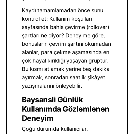
Kaydı tamamlamadan önce şunu
kontrol et: Kullanım koşulları
sayfasında bahis çevirme (rollover)
şartları ne diyor? Deneyime göre,
bonusların çevrim şartını okumadan
alanlar, para çekme aşamasında en
çok hayal kırıklığı yaşayan gruptur.
Bu kısmı atlamak yerine beş dakika
ayırmak, sonradan saatlik şikâyet
yazışmalarını önleyebilir.
Baysansli Günlük
Kullanımda Gözlemlenen
Deneyim
Çoğu durumda kullanıcılar,