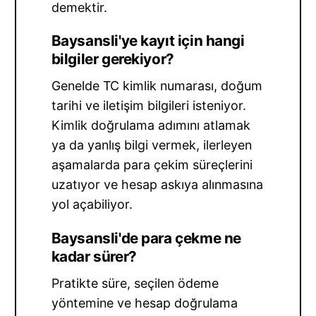
demektir.
Baysansli'ye kayıt için hangi
bilgiler gerekiyor?
Genelde TC kimlik numarası, doğum
tarihi ve iletişim bilgileri isteniyor.
Kimlik doğrulama adımını atlamak
ya da yanlış bilgi vermek, ilerleyen
aşamalarda para çekim süreçlerini
uzatıyor ve hesap askıya alınmasına
yol açabiliyor.
Baysansli'de para çekme ne
kadar sürer?
Pratikte süre, seçilen ödeme
yöntemine ve hesap doğrulama