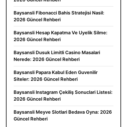
Baysansli Fibonacci Bahis Stratejisi Nasil:
2026 Güncel Rehberi
Baysansli Hesap Kapatma Ve Uyelik Silme:
2026 Güncel Rehberi
Baysansli Dusuk Limitli Casino Masalari
Nerede: 2026 Güncel Rehberi
Baysansli Papara Kabul Eden Guvenilir
Siteler: 2026 Güncel Rehberi
Baysansli Instagram Çekiliş Sonuclari Listesi:
2026 Güncel Rehberi
Baysansli Meyve Slotlari Bedava Oyna: 2026
Güncel Rehberi