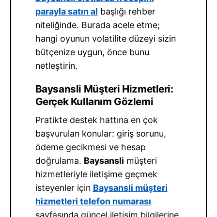
parayla satın al
başlığı rehber
niteliğinde. Burada acele etme;
hangi oyunun volatilite düzeyi sizin
bütçenize uygun, önce bunu
netleştirin.
Baysansli Müşteri Hizmetleri:
Gerçek Kullanım Gözlemi
Pratikte destek hattına en çok
başvurulan konular: giriş sorunu,
ödeme gecikmesi ve hesap
doğrulama.
Baysansli
müşteri
hizmetleriyle iletişime geçmek
isteyenler için
Baysansli müşteri
hizmetleri telefon numarası
sayfasında güncel iletişim bilgilerine