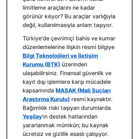
limitleme araçlarını ne kadar
görünür kılıyor? Bu araçlar varlığıyla
değil, kullanılmasıyla anlam taşıyor.
Türkiye'de çevrimiçi bahis ve kumar
düzenlemelerine ilişkin resmi bilgiye
Bilgi Teknolojileri ve İletişim
Kurumu (BTK)
üzerinden
ulaşabilirsiniz. Finansal güvenlik ve
kayıt dışı işlemlere karşı mücadele
kapsamında
MASAK (Mali Suçları
Araştırma Kurulu)
resmi kaynaktır.
Bağımlılık riski taşıyan durumlarda
Yeşilay
'ın destek hatlarından
yararlanmak mümkün; bu kaynak
ücretsiz ve gizlilik esaslı çalışıyor.