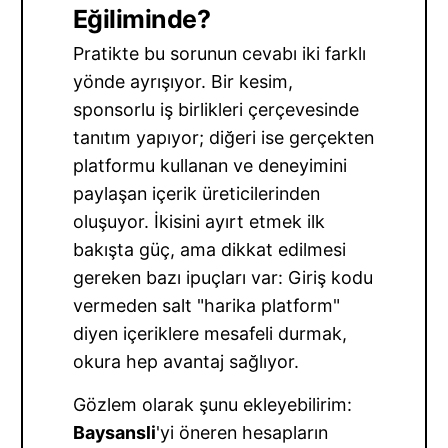
Eğiliminde?
Pratikte bu sorunun cevabı iki farklı
yönde ayrışıyor. Bir kesim,
sponsorlu iş birlikleri çerçevesinde
tanıtım yapıyor; diğeri ise gerçekten
platformu kullanan ve deneyimini
paylaşan içerik üreticilerinden
oluşuyor. İkisini ayırt etmek ilk
bakışta güç, ama dikkat edilmesi
gereken bazı ipuçları var: Giriş kodu
vermeden salt "harika platform"
diyen içeriklere mesafeli durmak,
okura hep avantaj sağlıyor.
Gözlem olarak şunu ekleyebilirim:
Baysansli
'yi öneren hesapların