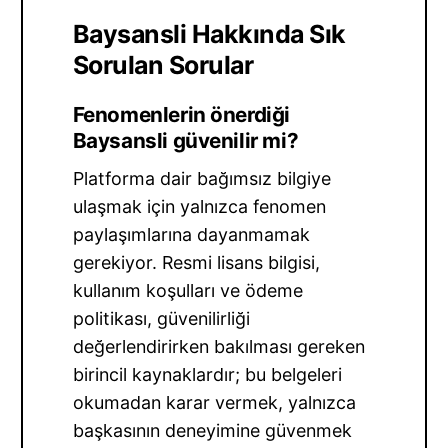
Baysansli Hakkında Sık
Sorulan Sorular
Fenomenlerin önerdiği
Baysansli güvenilir mi?
Platforma dair bağımsız bilgiye
ulaşmak için yalnızca fenomen
paylaşımlarına dayanmamak
gerekiyor. Resmi lisans bilgisi,
kullanım koşulları ve ödeme
politikası, güvenilirliği
değerlendirirken bakılması gereken
birincil kaynaklardır; bu belgeleri
okumadan karar vermek, yalnızca
başkasının deneyimine güvenmek